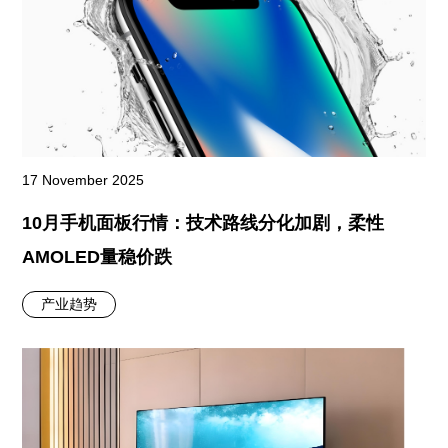
17 November 2025
10月手机面板行情：技术路线分化加剧，柔性
AMOLED量稳价跌
产业趋势