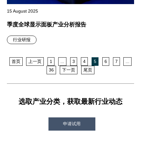
15 August 2025
季度全球显示面板产业分析报告
行业研报
首页
上一页
1
...
3
4
5
6
7
...
36
下一页
尾页
选取产业分类，获取最新行业动态
申请试用