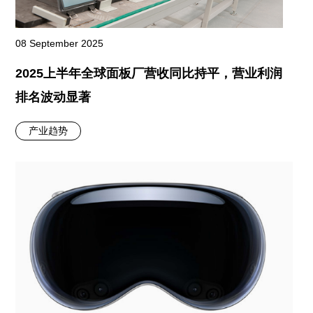
08 September 2025
2025上半年全球面板厂营收同比持平，营业利润
排名波动显著
产业趋势