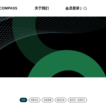
会员登录 |
COMPASS
关于我们
全部
高峰论坛
在线直播
精品沙龙
真芯话・全屏实力