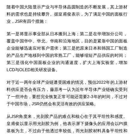
随着中国大陆显示产业与半导体晶圆制造的不断发展，其上游材
料的需求也是持续攀升。据皇甫俊表示，为了满足中国的面板行
业，JSR有四个措施：
第一是将显示事业部从日本搬到上海；第二是在华增加分公司，
覆盖中国华中、华北、华南和沿海地区，目的是紧靠中国的面板
企业能够迅速应对客户需求；第三是把原来日本和韩国工厂制造
的产品生产地移到中国的常熟工厂，能够缩短产品供应的时间；
第三是强化中国面板企业的沟通速度，扩大上海实验室，增加
LCD与OLED相关研发设备。
对于近一两年全球产业链遭受困难的情况，预估2022年的上游材
料供应是否会有压力，藤原考一认为近年半导体产业链确实受到
了一些冲击，要想完全恢复正常可能还需要2-3年的时间，不过对
于中国市场，JSR仍然会有灵活有效的供应策略。
从JSR角度来，光刻胶产品的难点和核心在于其平坦性和感度。
皇甫俊以显示用光刻胶为例，他表示屏下摄像头的应用会以PI膜
基板为主，不过由于他透过率较低，而光刻胶材料具备平坦性和