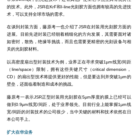
的技术。此外，JSR在KrF和I-line光刻胶方面也拥有较高的先进技
术，可以支持全球市场的需求。
在谈到封装方面，藤原考一也介绍了JSR在封装用光刻胶方面的
进展。目前先进封装已经朝着精细化的方向发展，其需要面对诸
如密封，散热，绝缘等挑战，而且也需要更精密的光刻设备与相
关的光刻胶材料。
以高密度扇出型封装技术为例，业界正在寻求突破1µm线宽/间距
（line/space）限制，拥有这些关键尺寸（critical dimension，
CD）的扇出型技术将提供更好的性能，但是要达到并突破1µm的
壁垒，还面临着制造和成本的挑战。
藤原考一表示JSR正型封装用光刻胶在5µm厚度的膜上已经可以
做到0.9µm线宽/间距，处于业界领先。目前行业上能掌握1µm线
宽/间距的封装技术的公司很少，当中关键的材料和技术依然在日
本公司手上。
扩大在华业务