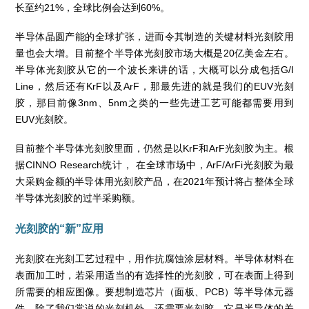
长至约21%，全球比例会达到60%。
半导体晶圆产能的全球扩张，进而令其制造的关键材料光刻胶用
量也会大增。目前整个半导体光刻胶市场大概是20亿美金左右。
半导体光刻胶从它的一个波长来讲的话，大概可以分成包括G/I
Line，然后还有KrF以及ArF，那最先进的就是我们的EUV光刻
胶，那目前像3nm、5nm之类的一些先进工艺可能都需要用到
EUV光刻胶。
目前整个半导体光刻胶里面，仍然是以KrF和ArF光刻胶为主。根
据CINNO Research统计， 在全球市场中，ArF/ArFi光刻胶为最
大采购金额的半导体用光刻胶产品，在2021年预计将占整体全球
半导体光刻胶的过半采购额。
光刻胶的“新”应用
光刻胶在光刻工艺过程中，用作抗腐蚀涂层材料。半导体材料在
表面加工时，若采用适当的有选择性的光刻胶，可在表面上得到
所需要的相应图像。要想制造芯片（面板、PCB）等半导体元器
件，除了我们常说的光刻机外，还需要光刻胶，它是半导体的关