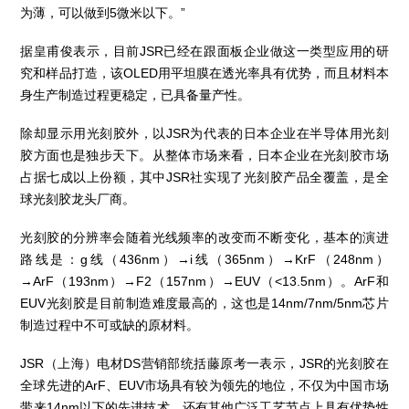
为薄，可以做到5微米以下。”
据皇甫俊表示，目前JSR已经在跟面板企业做这一类型应用的研
究和样品打造，该OLED用平坦膜在透光率具有优势，而且材料本
身生产制造过程更稳定，已具备量产性。
除却显示用光刻胶外，以JSR为代表的日本企业在半导体用光刻
胶方面也是独步天下。从整体市场来看，日本企业在光刻胶市场
占据七成以上份额，其中JSR社实现了光刻胶产品全覆盖，是全
球光刻胶龙头厂商。
光刻胶的分辨率会随着光线频率的改变而不断变化，基本的演进
路线是：g线（436nm）→i线（365nm）→KrF（248nm）
→ArF（193nm）→F2（157nm）→EUV（<13.5nm）。ArF和
EUV光刻胶是目前制造难度最高的，这也是14nm/7nm/5nm芯片
制造过程中不可或缺的原材料。
JSR（上海）电材DS营销部统括藤原考一表示，JSR的光刻胶在
全球先进的ArF、EUV市场具有较为领先的地位，不仅为中国市场
带来14nm以下的先进技术，还有其他广泛工艺节点上具有优势性