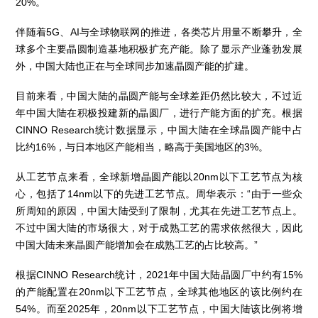
20%。
伴随着5G、AI与全球物联网的推进，各类芯片用量不断攀升，全
球多个主要晶圆制造基地积极扩充产能。除了显示产业蓬勃发展
外，中国大陆也正在与全球同步加速晶圆产能的扩建。
目前来看，中国大陆的晶圆产能与全球差距仍然比较大，不过近
年中国大陆在积极投建新的晶圆厂，进行产能方面的扩充。根据
CINNO Research统计数据显示，中国大陆在全球晶圆产能中占
比约16%，与日本地区产能相当，略高于美国地区的3%。
从工艺节点来看，全球新增晶圆产能以20nm以下工艺节点为核
心，包括了14nm以下的先进工艺节点。周华表示：“由于一些众
所周知的原因，中国大陆受到了限制，尤其在先进工艺节点上。
不过中国大陆的市场很大，对于成熟工艺的需求依然很大，因此
中国大陆未来晶圆产能增加会在成熟工艺的占比较高。”
根据CINNO Research统计，2021年中国大陆晶圆厂中约有15%
的产能配置在20nm以下工艺节点，全球其他地区的该比例约在
54%。而至2025年，20nm以下工艺节点，中国大陆该比例将增