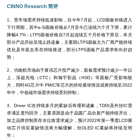
CINNO Research 简评
1、受市场需求持续低迷影响，自今年7月起，LCD面板价格进入
下行周期，其中a-Si面板价格从7月至今已连续六个月下滑，累计
降幅4.7%；LTPS面板价格自7月起连续五个月价格下滑后，本月
部分产品开始呈现止跌迹象，主要因LTPS面板主力厂商产能持续
优化及年底去库存持续推进，部分LTPS面板产品需求有向好趋
势；
2、功能机市场由于展讯芯片投产减少，面板需求预计减少一半以
上，深超光电（CTC）和瀚宇彩晶（HSD）等面板厂受影响较
大，同时4G芯片中 PMIC等芯片的供给紧张情况或将持续至2022
年中，中低端市场需求持续受到抑制；
3、Driver IC在持续多月的紧缺后有缓和迹象，TDDI及外挂IC需
求满足度均回升，主要原因是由于晶圆厂晶合新产能持续开出，
加之品牌控制库存水位致需求减少，预计2022年第一季度LCD驱
动芯片供应紧缺情况将大幅缓解，但OLED IC紧缺将持续至明
年；