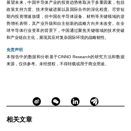
展望未来，中国半导体产业的投资趋势将取决于多重因素，包括
政策支持力度、技术突破进展以及国际合作的深化程度。尽管短
期内投资增速放缓，但中国在半导体设备、材料等关键领域的逆
势增长表明，其产业升级和自主创新的战略方向并未改变。在全
球半导体行业变革的背景下，中国通过聚焦关键领域的技术突破
和产业链自主化，展现其应对复杂国际环境的战略韧性。
免责声明
本报告中的数据和分析基于CINNO Research的研究方法和数据
来源，仅供参考。未经授权，不得转载或用于商业用途。
相关文章