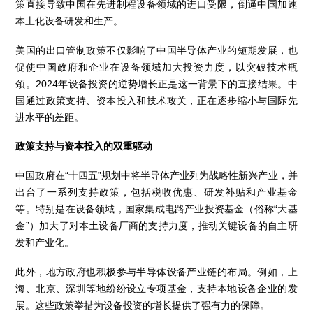
策直接导致中国在先进制程设备领域的进口受限，倒逼中国加速
本土化设备研发和生产。
美国的出口管制政策不仅影响了中国半导体产业的短期发展，也
促使中国政府和企业在设备领域加大投资力度，以突破技术瓶
颈。2024年设备投资的逆势增长正是这一背景下的直接结果。中
国通过政策支持、资本投入和技术攻关，正在逐步缩小与国际先
进水平的差距。
政策支持与资本投入的双重驱动
中国政府在“十四五”规划中将半导体产业列为战略性新兴产业，并
出台了一系列支持政策，包括税收优惠、研发补贴和产业基金
等。特别是在设备领域，国家集成电路产业投资基金（俗称“大基
金”）加大了对本土设备厂商的支持力度，推动关键设备的自主研
发和产业化。
此外，地方政府也积极参与半导体设备产业链的布局。例如，上
海、北京、深圳等地纷纷设立专项基金，支持本地设备企业的发
展。这些政策举措为设备投资的增长提供了强有力的保障。