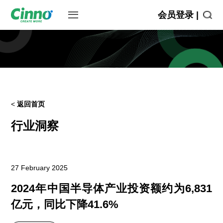
会员登录 |
<
返回首页
行业洞察
27 February 2025
2024年中国半导体产业投资额约为6,831
亿元，同比下降41.6%