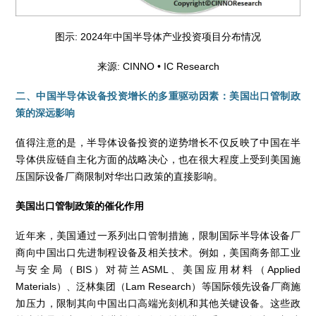
图示: 2024年中国半导体产业投资项目分布情况
来源: CINNO • IC Research
二、中国半导体设备投资增长的多重驱动因素：美国出口管制政
策的深远影响
值得注意的是，半导体设备投资的逆势增长不仅反映了中国在半
导体供应链自主化方面的战略决心，也在很大程度上受到美国施
压国际设备厂商限制对华出口政策的直接影响。
美国出口管制政策的催化作用
近年来，美国通过一系列出口管制措施，限制国际半导体设备厂
商向中国出口先进制程设备及相关技术。例如，美国商务部工业
与安全局（BIS）对荷兰ASML、美国应用材料（Applied
Materials）、泛林集团（Lam Research）等国际领先设备厂商施
加压力，限制其向中国出口高端光刻机和其他关键设备。这些政