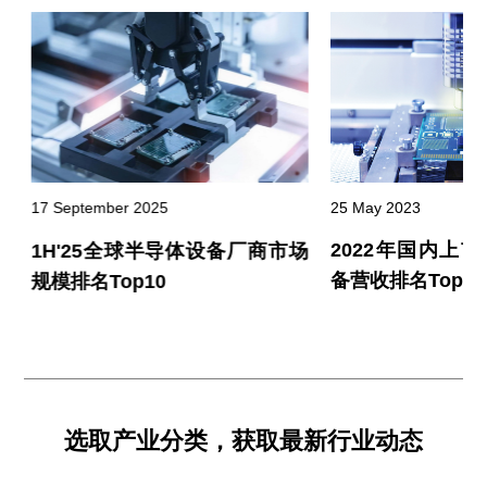
25 May 2023
17 September 2025
书
2022年国内上
1H'25全球半导体设备厂商市场
备营收排名Top10
规模排名Top10
选取产业分类，获取最新行业动态