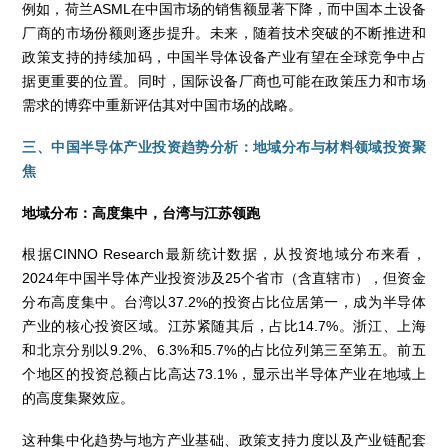
例如，荷兰ASML在中国市场的销售额显著下降，而中国本土设备
厂商的市场份额则逐步提升。未来，随着技术突破的不断推进和
政策支持的持续加码，中国半导体设备产业有望在全球竞争中占
据更重要的位置。同时，国际设备厂商也可能在政策压力和市场
需求的博弈中重新评估其对中国市场的战略。
三、中国半导体产业投资趋势分析：地域分布与材料领域投资聚
焦
地域分布：高度集中，台湾与江苏领跑
根据CINNO Research最新统计数据，从投资地域分布来看，
2024年中国半导体产业投资涉及25个省市（含直辖市），但资金
分布高度集中。台湾以37.2%的投资占比位居第一，成为半导体
产业的核心投资区域。江苏紧随其后，占比14.7%。浙江、上海
和北京分别以9.2%、6.3%和5.7%的占比位列第三至第五。前五
个地区的投资总额占比高达73.1%，显示出半导体产业在地域上
的高度集聚效应。
这种集中化趋势与地方产业基础、政策支持力度以及产业链配套