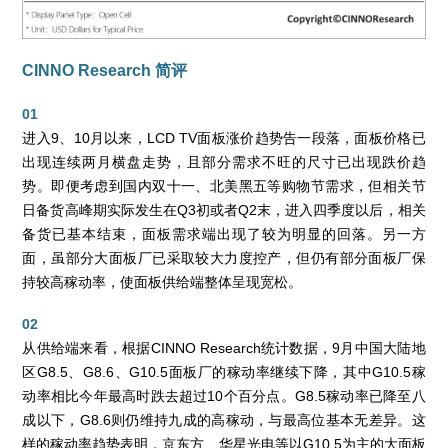
CINNO Research 简评
01
进入9、10月以来，LCD TV面板涨价趋势告一段落，面板价格已
出现连续两月横盘走势，且部分需求不旺的尺寸已出现跌价趋
势。即便考虑到国内双十一、北美黑五等购物节需求，但相关节
日备货高峰期实际发生在Q3初或者Q2末，进入四季度以后，相关
备货已基本结束，面板需求端出现了较为明显的回落。另一方
面，虽部分大面板厂已采取较大力度控产，但仍有部分面板厂保
持较高稼动率，使面板供给端整体呈现宽松。
02
从供给端来看，根据CINNO Research统计数据，9月中国大陆地
区G8.5、G8.6、G10.5面板厂的稼动率继续下降，其中G10.5稼
动率相比今年最高时跌去超过10个百分点。G8.5稼动率已降至八
成以下，G8.6则仍维持九成的高稼动，与最高位基本无差异。这
样的稼动率趋势表明，京东方、华星光电等以G10.5为主的大面板