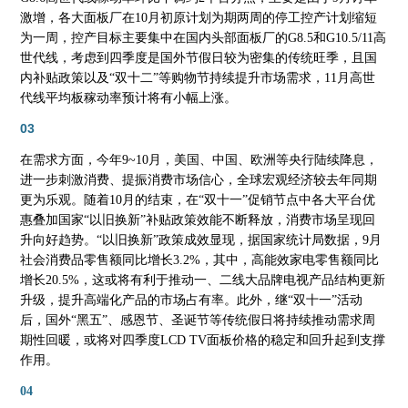
激增，各大面板厂在10月初原计划为期两周的停工控产计划缩短
为一周，控产目标主要集中在国内头部面板厂的G8.5和G10.5/11高
世代线，考虑到四季度是国外节假日较为密集的传统旺季，且国
内补贴政策以及“双十二”等购物节持续提升市场需求，11月高世
代线平均板稼动率预计将有小幅上涨。
03
在需求方面，今年
9~10月，美国、中国、欧洲等央行陆续降息，
进一步刺激消费、提振消费市场信心，全球宏观经济较去年同期
更为乐观。随着10月的结束，在“双十一”促销节点中各大平台优
惠叠加国家“以旧换新”补贴政策效能不断释放，消费市场呈现回
升向好趋势。“以旧换新”政策成效显现，据国家统计局数据，9月
社会消费品零售额同比增长3.2%，其中，高能效家电零售额同比
增长20.5%，这或将有利于推动一、二线大品牌电视产品结构更新
升级，提升高端化产品的市场占有率。此外，继“双十一”活动
后，国外“黑五”、感恩节、圣诞节等传统假日将持续推动需求周
期性回暖，或将对四季度LCD TV面板价格的稳定和回升起到支撑
作用。
04