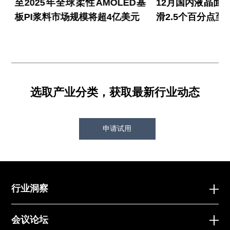
商
至2025年全球柔性AMOLED基
12月国内液晶面
板PI浆料市场规模将超4亿美元
滑2.5个百分点至7
选取产业分类，获取最新行业动态
申请试用
行业洞察
会议论坛