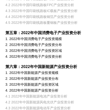
4.2 2022年中国印刷线路板FPC产业投资分析
4.3 2022年中国印刷线路板IC载板产业投资分析
4.4 2022年中国印刷线路板铜箔产业投资分析
4.5 2022年中国印刷线路板覆铜板产业投资分析
第五章：2022年中国消费电子产业投资分析
1. 2022年中国消费电子产业投资规模
2. 2022年中国消费电子产业投资分布
3. 2022年中国消费电子产业投资区域
4. 2022年中国消费电子产业投资分析
第六章：2022年中国新能源产业投资分析
1. 2022年中国新能源产业投资规模
2. 2022年中国新能源产业投资分布
3. 2022年中国新能源产业投资区域
4. 2022年中国新能源产业投资分析
4.1 2022年中国新能源电池产业投资分析
4.2 2022年中国新能源风电光伏产业投资分析
4.3 2022年中国新能源电动车产业投资分析