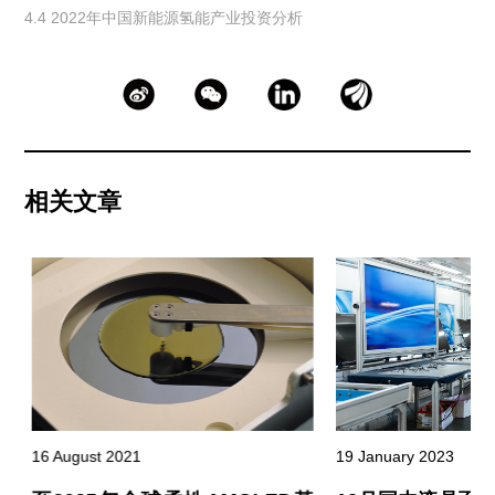
4.4 2022年中国新能源氢能产业投资分析
相关文章
16 August 2021
19 January 2023