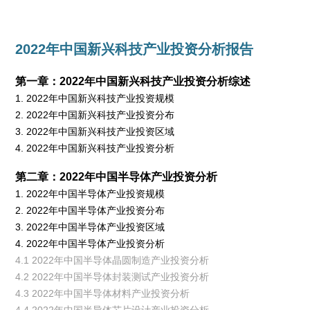
2022年中国新兴科技产业投资分析报告
第一章：2022年中国新兴科技产业投资分析综述
1. 2022年中国新兴科技产业投资规模
2. 2022年中国新兴科技产业投资分布
3. 2022年中国新兴科技产业投资区域
4. 2022年中国新兴科技产业投资分析
第二章：2022年中国半导体产业投资分析
1. 2022年中国半导体产业投资规模
2. 2022年中国半导体产业投资分布
3. 2022年中国半导体产业投资区域
4. 2022年中国半导体产业投资分析
4.1 2022年中国半导体晶圆制造产业投资分析
4.2 2022年中国半导体封装测试产业投资分析
4.3 2022年中国半导体材料产业投资分析