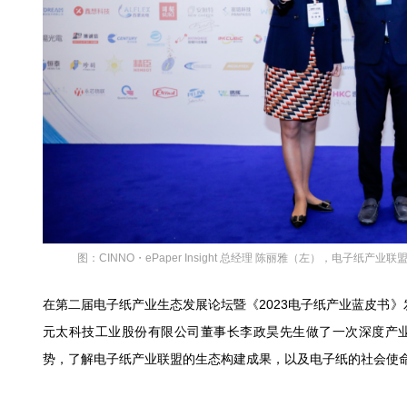
图：CINNO・ePaper Insight 总经理 陈丽雅（左），电子纸
在第二届电子纸产业生态发展论坛暨《2023电子纸产业蓝皮书》发
元太科技工业股份有限公司董事长李政昊先生做了一次深度产
势，了解电子纸产业联盟的生态构建成果，以及电子纸的社会使