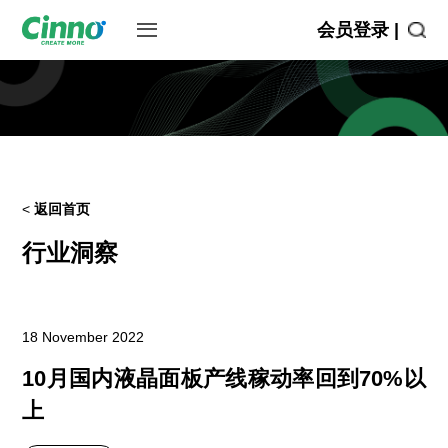
会员登录 |
<
返回首页
行业洞察
18 November 2022
10月国内液晶面板产线稼动率回到70%以
上