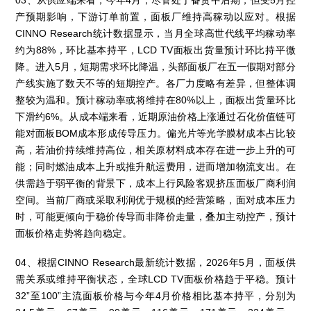
03、从供应端来看，今年4月，尽管处于备货中后期，但受5月控
产预期影响，下游订单前置，面板厂维持高稼动以应对。根据
CINNO Research统计数据显示，当月全球高世代线平均稼动率
约为88%，环比基本持平，LCD TV面板出货量预计环比持平微
降。进入5月，短期需求环比降温，头部面板厂在五一假期对部分
产线实施了数天不等的短期控产。各厂力度略有差异，但整体调
整较为温和。预计稼动率或将维持在80%以上，面板出货量环比
下滑约6%。从成本端来看，近期原油价格上涨通过石化价值链可
能对面板BOM成本形成传导压力。偏光片等光学膜材成本占比较
高，若油价持续维持高位，相关原材料成本存在进一步上升的可
能；同时燃油成本上升或推升航运费用，进而增加物流支出。在
供需趋于弱平衡的背景下，成本上行风险客观挤压面板厂商利润
空间。当前厂商或采取利润优于规模的经营策略，面对成本压力
时，可能更倾向于稳价传导而非降价走量，叠加主动控产，预计
面板价格走势将趋向稳定。
04、根据CINNO Research最新统计数据，2026年5月，面板供
需关系或维持平衡状态，全球LCD TV面板价格趋于平稳。预计
32”至100”主流面板价格与今年4月价格相比基本持平，分别为