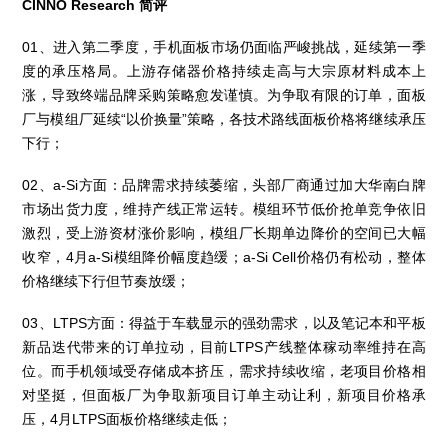
CINNO Research 简评
01、进入第二季度，手机面板市场仍面临严峻挑战，延续第一季
度的承压格局。上游存储器价格持续走高与大宗原材料成本上
涨，导致终端品牌采购策略愈发谨慎。为争取有限的订单，面板
厂与模组厂延续“以价换量”策略，各技术路线面板价格将继续承压
下行；
02、a-Si方面：品牌需求持续萎缩，头部厂商通过加大华南白牌
市场出货力度，维持产线正常运转。模组环节低价抢单竞争依旧
激烈，受上游资材涨价影响，模组厂长期单边降价的空间已大幅
收窄，4月a-Si模组降价幅度趋缓；a-Si Cell价格仍有松动，整体
价格继续下行但节奏放缓；
03、LTPS方面：得益于车载显示的强劲需求，以及笔记本和平板
新品迭代带来的订单拉动，目前LTPS产线整体稼动率维持在高
位。而手机领域受存储成本挤压，需求持续收缩，老项目价格相
对坚挺，但面板厂为争取新项目订单主动让利，新项目价格承
压，4月LTPS面板价格继续走低；