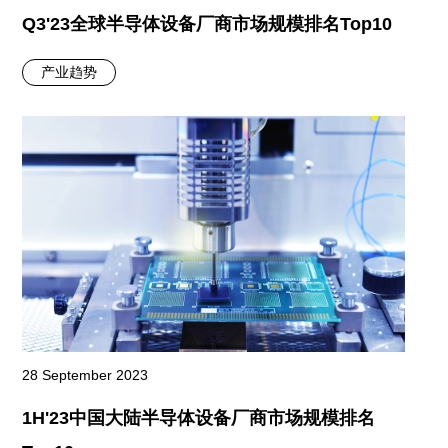
Q3'23全球半导体设备厂商市场规模排名Top10
产业趋势
28 September 2023
1H'23中国大陆半导体设备厂商市场规模排名