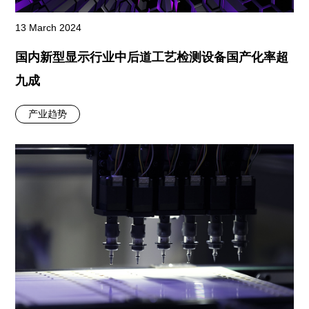
13 March 2024
国内新型显示行业中后道工艺检测设备国产化率超
九成
产业趋势