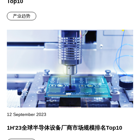
Top10
产业趋势
12 September 2023
1H'23全球半导体设备厂商市场规模排名Top10