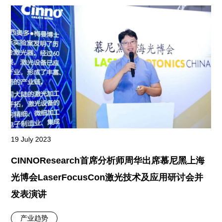
19 July 2023
CINNOResearch首席分析师周华出席慕尼黑上海
光博会LaserFocusCon激光技术及应用研讨会并
发表演讲
产业趋势