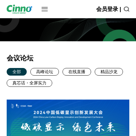
会员登录 |
会议论坛
全部
高峰论坛
在线直播
精品沙龙
真芯话・全屏实力