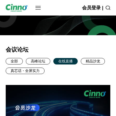
会员登录 |
会议论坛
全部
高峰论坛
在线直播
精品沙龙
真芯话・全屏实力