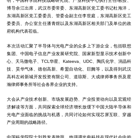
明，中国科学院科技战略研究院、产业科技中心执行主任/教授、
博导余江出席，武汉市委常委、东湖高新区党工委书记杜海洋，
东湖高新区党工委委员、管委会副主任李世庭，东湖高新区党工
委委员、办公室主任潘青煜以及东湖高新区相关部门及单位的政
府机构代表莅临。
本次活动汇聚了半导体与光电产业的众多上下游企业，包括联想
集团、中国电子信息产业发展研究院、国家新型显示技术创新中
心、天马微电子、TCL华星、Kateeva、UDC、陶氏化学、润晶科
技、昊华气体、德创高新、希盟自动化、巨阙等，以及得到武汉
高科左岭新城开发投资有限公司、道琼斯、大成律师事务所及星
瀚律师事务所等社会各界企业的支持。
大会从产业技术创新、市场发展趋势、产业投资动向以及宏观经
济解读等方面，共同探索全球经济增长放缓下中国大陆半导体和
光电产业面临的挑战与机遇，共同讨论如何实现芯屏互联、穿越
产业周期的战略路径。
中国科学院院士刘胜发表致辞。他强调光电科技在现代社会中的